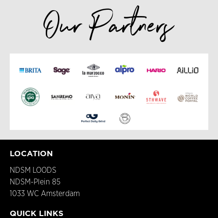
Our Partners
LOCATION
NDSM LOODS
NDSM-Plein 85
1033 WC Amsterdam
QUICK LINKS