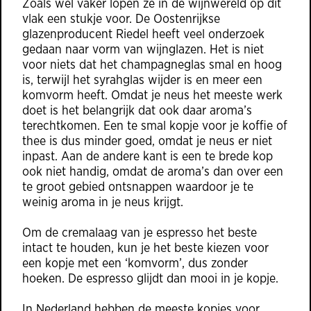
Zoals wel vaker lopen ze in de wijnwereld op dit
vlak een stukje voor. De Oostenrijkse
glazenproducent Riedel heeft veel onderzoek
gedaan naar vorm van wijnglazen. Het is niet
voor niets dat het champagneglas smal en hoog
is, terwijl het syrahglas wijder is en meer een
komvorm heeft. Omdat je neus het meeste werk
doet is het belangrijk dat ook daar aroma’s
terechtkomen. Een te smal kopje voor je koffie of
thee is dus minder goed, omdat je neus er niet
inpast. Aan de andere kant is een te brede kop
ook niet handig, omdat de aroma’s dan over een
te groot gebied ontsnappen waardoor je te
weinig aroma in je neus krijgt.
Om de cremalaag van je espresso het beste
intact te houden, kun je het beste kiezen voor
een kopje met een ‘komvorm’, dus zonder
hoeken. De espresso glijdt dan mooi in je kopje.
In Nederland hebben de meeste kopjes voor