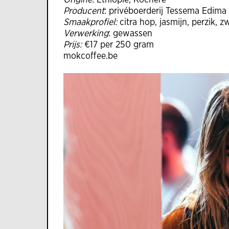
Origine:
Ethiopië, Kochere
Producent
: privéboerderij Tessema Edima
Smaakprofiel:
citra hop, jasmijn, perzik, z
Verwerking
: gewassen
Prijs:
€17 per 250 gram
mokcoffee.be