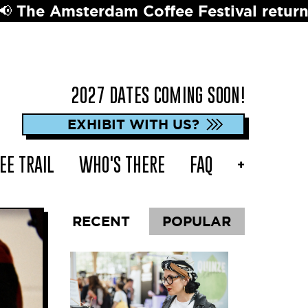
ffee Festival returns in 2027 ☕️ Dates 
2027 DATES COMING SOON!
EXHIBIT WITH US?
EE TRAIL
WHO'S THERE
FAQ
+
RECENT
POPULAR