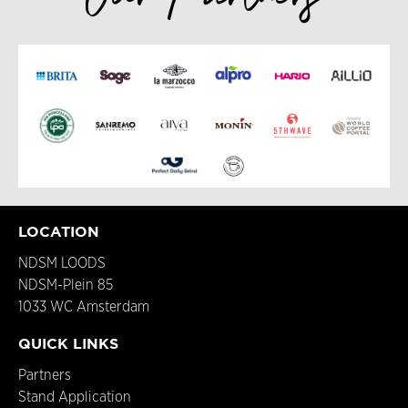
Our Partners
LOCATION
NDSM LOODS
NDSM-Plein 85
1033 WC Amsterdam
QUICK LINKS
Partners
Stand Application