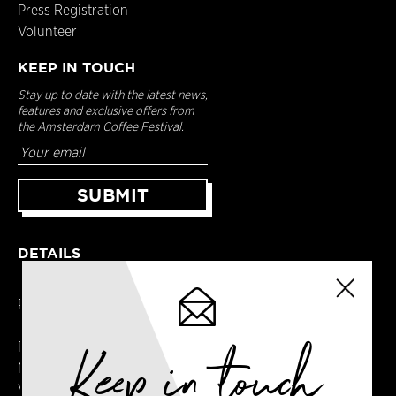
Press Registration
Volunteer
KEEP IN TOUCH
Stay up to date with the latest news,
features and exclusive offers from
the Amsterdam Coffee Festival.
DETAILS
Terms & Conditions
Privacy Policy
Keep in touch
Registered in England
No. 14065481
VAT No. GB414061245