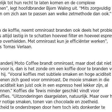
lijk tot hun recht te laten komen en de complexe
n”, legt hoofdbrander Bjӧrn Waling uit. “Mits zorgvuldig
en om zich aan te passen aan welke zetmethode dan ook.
n de koffie, neemt omniroast branden ook deels het prob
ltijd lastig in te schatten hoeveel filter en hoeveel espre
e overhielden. Met omniroast kun je efficiënter werken”,
rs Tomas Verlaan.
nderij Moto Coffee brandt omniroast, maar doet dat niet
kt voor is, dan is het zonde om een koffie door te branden 
ij. “Vooral koffies met subtiele smaken en hoge aciditeit 
lenen zich goed voor omniroast. De mooie smaken in die
 aciditeit kan juist ook in een espresso heel lekker zijn, al
nen.” Koffies die Tewis minder geschikt vindt voor
offies. “Uitzonderingen daargelaten, natuurlijk. Maar over 
r notige smaken, tonen van chocolade en zoetheid.
etheid te onderstrepen door hem toch iets donkerder te