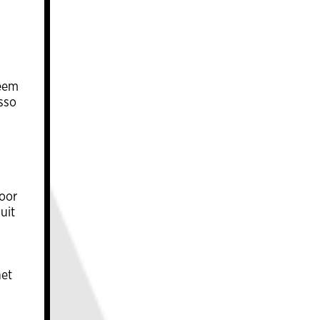
”
leem
sso
voor
uit
het