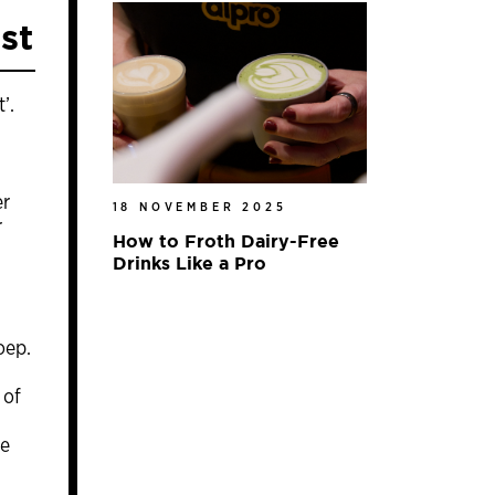
st
’.
er
18 NOVEMBER 2025
r
How to Froth Dairy-Free
Drinks Like a Pro
oep.
 of
ie