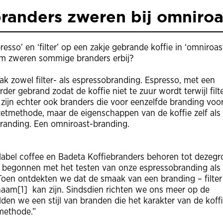
anders zweren bij omniroa
so’ en ‘filter’ op een zakje gebrande koffie in ‘omniroast
om zweren sommige branders erbij?
ak zowel filter- als espressobranding. Espresso, met een
der gebrand zodat de koffie niet te zuur wordt terwijl filt
 zijn echter ook branders die voor eenzelfde branding voo
e zetmethode, maar de eigenschappen van de koffie zelf als
randing. Een omniroast-branding.
abel coffee en Badeta Koffiebranders behoren tot dezegr
we begonnen met het testen van onze espressobranding als
. Toen ontdekten we dat de smaak van een branding – filter
aam[1] kan zijn. Sindsdien richten we ons meer op de
lden we een stijl van branden die het karakter van de koff
methode.”