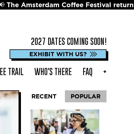
ffee Festival returns in 2027 ☕️ Dates 
2027 DATES COMING SOON!
EXHIBIT WITH US?
EE TRAIL
WHO'S THERE
FAQ
+
RECENT
POPULAR