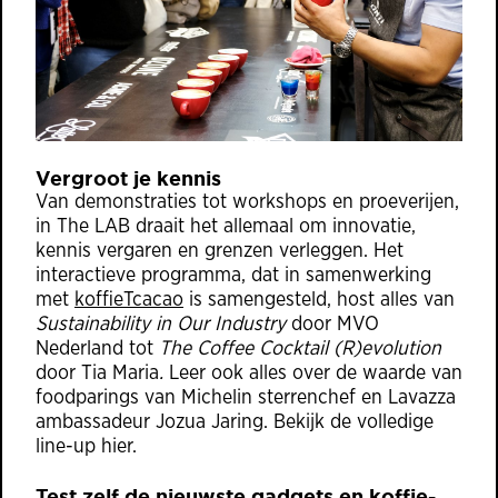
Vergroot je kennis
Van demonstraties tot workshops en proeverijen,
in The LAB draait het allemaal om innovatie,
kennis vergaren en grenzen verleggen. Het
interactieve programma, dat in samenwerking
met
kofﬁeTcacao
is samengesteld, host alles van
Sustainability in Our Industry
door MVO
Nederland tot
The Coffee Cocktail (R)evolution
door Tia Maria
.
Leer ook alles over de waarde van
foodparings van Michelin sterrenchef en Lavazza
ambassadeur Jozua Jaring.
Bekijk de volledige
line-up hier.
Test zelf de nieuwste gadgets en koffie-